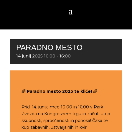
PARADNO MESTO
14
junij
2025
10:00 - 16:00
🌈
Paradno mesto 2025 te kliče!
🌈
Pridi 14. junija med 10.00 in 16.00 v Park
Zvezda na Kongresnem trgu in začuti utrip
skupnosti, sproščenosti in ponosa! Čaka te
kup zabavnih, ustvarjalnih in kvir