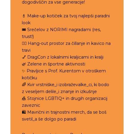
dogodivščin za vse generacije!
💄 Make-up kotiček za tvoj najlepši paradni
look
🎟️ Srečelov z NORIMI nagradami (res,
trust!)
🧘‍♀️ Hang-out prostor za čillanje in kavico na
travi
💅 DragCon z lokalnimi kraljicami in kralji
🌿 Zelene in športne aktivnosti
✨ Pravljice s Prof. Kurentom v otroškem
kotičku
🌈 Kvir vrstniške_i izobraževalke_ci, ki bodo
z veseljem delile_i znanje in izkušnje
🎪 Stojnice LGBTIQ+ in drugih organizacij
zaveznic
🛍️ Mavrični in trajnostni merch, da se boš
svetil_a še dolgo po paradi