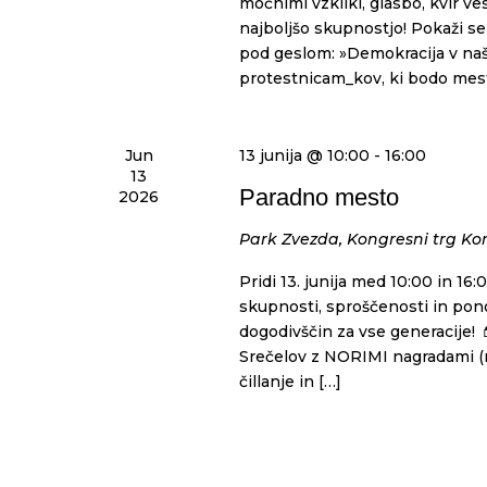
močnimi vzkliki, glasbo, kvir v
najboljšo skupnostjo! Pokaži se 
pod geslom: »Demokracija v naši
protestnicam_kov, ki bodo mest
Jun
13 junija @ 10:00
-
16:00
13
Paradno mesto
2026
Park Zvezda, Kongresni trg
Kon
Pridi 13. junija med 10:00 in 1
skupnosti, sproščenosti in pono
dogodivščin za vse generacije! 
Srečelov z NORIMI nagradami (res
čillanje in […]