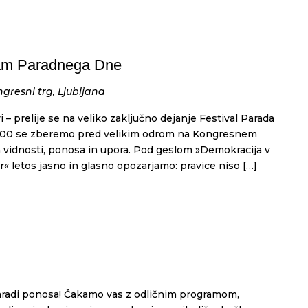
gram Paradnega Dne
gresni trg, Ljubljana
 – prelije se na veliko zaključno dejanje Festival Parada
.00 se zberemo pred velikim odrom na Kongresnem
n vidnosti, ponosa in upora. Pod geslom »Demokracija v
r« letos jasno in glasno opozarjamo: pravice niso […]
Paradi ponosa! Čakamo vas z odličnim programom,