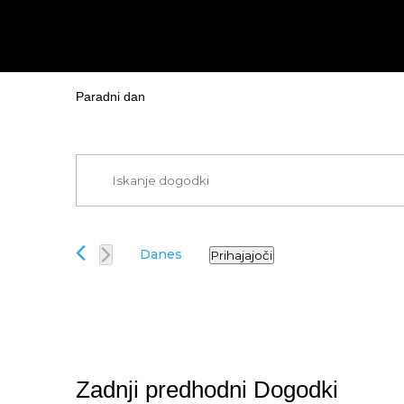
Paradni dan
Dogodki
Vnesite
Navigacija
ključno
za
besedo.
iskanje
Poiščite
in
Danes
Prihajajoči
Dogodki
Izberite
oglede
po
datum.
ključni
besedi.
Zadnji predhodni Dogodki