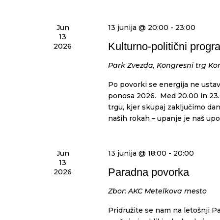
Jun
13 junija @ 20:00
-
23:00
13
Kulturno-politični pro
2026
Park Zvezda, Kongresni trg
Kon
Po povorki se energija ne ustavi
ponosa 2026. Med 20.00 in 23
trgu, kjer skupaj zaključimo da
naših rokah – upanje je naš upo
Jun
13 junija @ 18:00
-
20:00
13
Paradna povorka
2026
Zbor: AKC Metelkova mesto
Pridružite se nam na letošnji 