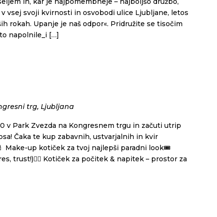
eseljem in, kar je najpomembneje – najboljšo družbo,
v vsej svoji kvirnosti in osvobodi ulice Ljubljane, letos
h rokah. Upanje je naš odpor«. Pridružite se tisočim
o napolnile_i […]
gresni trg, Ljubljana
6:00 v Park Zvezda na Kongresnem trgu in začuti utrip
sa! Čaka te kup zabavnih, ustvarjalnih in kvir
 Make-up kotiček za tvoj najlepši paradni look🎟️
, trust!)🧘‍♀️ Kotiček za počitek & napitek – prostor za