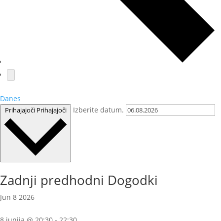
Danes
Izberite datum.
Prihajajoči
Prihajajoči
Zadnji predhodni Dogodki
Jun
8
2026
8 junija @ 20:30
-
22:30