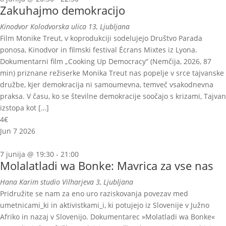
Zakuhajmo demokracijo
Kinodvor
Kolodvorska ulica 13, Ljubljana
Film Monike Treut, v koprodukciji sodelujejo Društvo Parada
ponosa, Kinodvor in filmski festival Écrans Mixtes iz Lyona.
Dokumentarni film „Cooking Up Democracy“ (Nemčija, 2026, 87
min) priznane režiserke Monika Treut nas popelje v srce tajvanske
družbe, kjer demokracija ni samoumevna, temveč vsakodnevna
praksa. V času, ko se številne demokracije soočajo s krizami, Tajvan
izstopa kot […]
4€
Jun
7
2026
7 junija @ 19:30
-
21:00
Molalatladi wa Bonke: Mavrica za vse nas
Hana Karim studio
Vilharjeva 3, Ljubljana
Pridružite se nam za eno uro raziskovanja povezav med
umetnicami_ki in aktivistkami_i, ki potujejo iz Slovenije v Južno
Afriko in nazaj v Slovenijo. Dokumentarec »Molatladi wa Bonke«