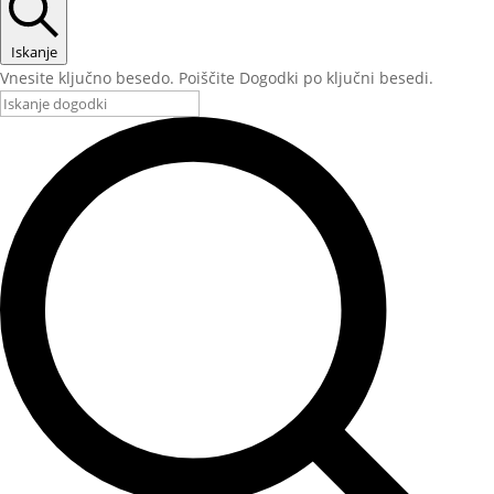
Iskanje
Vnesite ključno besedo. Poiščite Dogodki po ključni besedi.