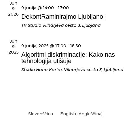
Jun
9 junija @ 14:00
-
17:00
9
2026
DekontRaminirajmo Ljubljano!
TR Studio
Vilharjeva cesta 3, Ljubjana
Jun
9 junija, 2025 @ 17:00
-
18:30
9
2025
Algoritmi diskriminacije: Kako nas
tehnologija utišuje
Studio Hana Karim, Vilharjeva cesta 3, Ljubljana
Slovenščina
English
(
Angleščina
)