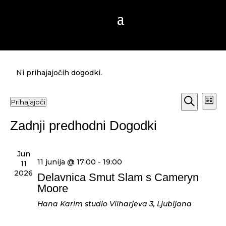
Delavnica
Ni prihajajočih dogodki.
Dogodk
Do
Prihajajoči
Sezn
Pog
Navigac
Izberite
Iskanje
Nav
za
Zadnji predhodni Dogodki
datum.
iskanje
in
Jun
oglede
11 junija @ 17:00
-
19:00
11
2026
Delavnica Smut Slam s Cameryn
Moore
Hana Karim studio
Vilharjeva 3, Ljubljana